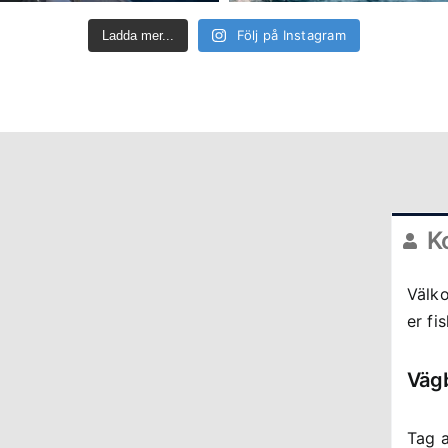
Följ på Instagram
Ladda mer...
K
Välk
er fi