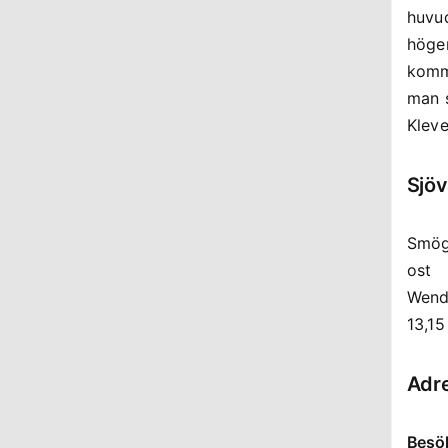
Väg
Tag 
huvu
höger
komme
man 
Klev
Sjö
Smöge
ost
Wendl
13,15