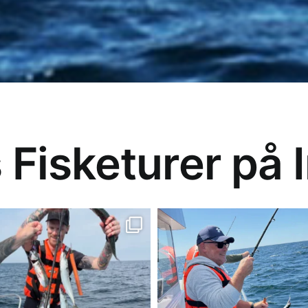
skeppare!”
Gänget från Örebro
Bernt & Ingrid
Kenneth
Storfiskarna
Fisketurer på 