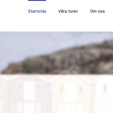
Startsida
Våra turer
Om oss
 spänningen och ä
fiska hummer i hjä
vackra Bohuslän!